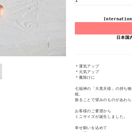
Internation
日本国
＊運気アップ
＊元気アップ
＊魔除けに
七福神の「大黒天様」の持ち物
槌。
振ることで望みのものがあわら
お客様のご要望から
ミニサイズが誕生しました。
幸せ願いを込めて