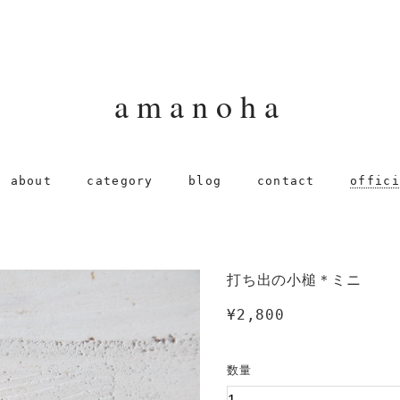
amanoha
about
category
blog
contact
offici
打ち出の小槌＊ミニ
¥2,800
数量