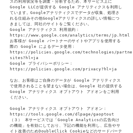
スの利用状況等を調査・分析するため、本サービス上に
Google LLCが提供する Google アナリティクスを利用し
ています。Googleアナリティクスでデータが収集、処理さ
れる仕組みその他Googleアナリティクスの詳しい情報につ
きましては、同社のサイトをご覧ください。
Google アナリティクス 利用規約：
https://www.google.com/analytics/terms/jp.html
お客様が Google パートナーのサイトやアプリを使用する
際の Google によるデータ使用：
https://policies.google.com/technologies/partne
sites?hl=ja
Google プライバシーポリシー：
https://policies.google.com/privacy?hl=ja
なお、お客様はご自身のデータが Google アナリティクス
で使用されることを望まない場合は、Google 社の提供する
Google アナリティクス オプトアウト アドオンをご利用
ください。
Google アナリティクス オプトアウト アドオン：
https://tools.google.com/dlpage/gaoptout
（３） 本サービスでは「Google Analyticsの広告向け
の機能」を有効にしており、下記の機能を利用し、広告やサ
イト改善のためDoubleClick Cookieなどのサードパーテ