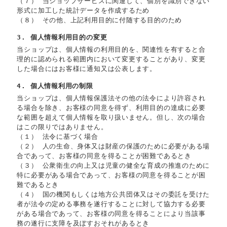
（７） 当ショップサービスに関連して、個別を識別できない
形式に加工した統計データを作成するため
（８） その他、上記利用目的に付随する目的のため
3. 個人情報利用目的の変更
当ショップは、個人情報の利用目的を、関連性を有すると合
理的に認められる範囲内において変更することがあり、変更
した場合にはお客様に通知又は公表します。
4. 個人情報利用の制限
当ショップは、個人情報保護法その他の法令により許容され
る場合を除き、お客様の同意を得ず、利用目的の達成に必要
な範囲を超えて個人情報を取り扱いません。但し、次の場合
はこの限りではありません。
（１） 法令に基づく場合
（２） 人の生命、身体又は財産の保護のために必要がある場
合であって、お客様の同意を得ることが困難であるとき
（３） 公衆衛生の向上又は児童の健全な育成の推進のために
特に必要がある場合であって、お客様の同意を得ることが困
難であるとき
（４） 国の機関もしくは地方公共団体又はその委託を受けた
者が法令の定める事務を遂行することに対して協力する必要
がある場合であって、お客様の同意を得ることにより当該事
務の遂行に支障を及ぼすおそれがあるとき