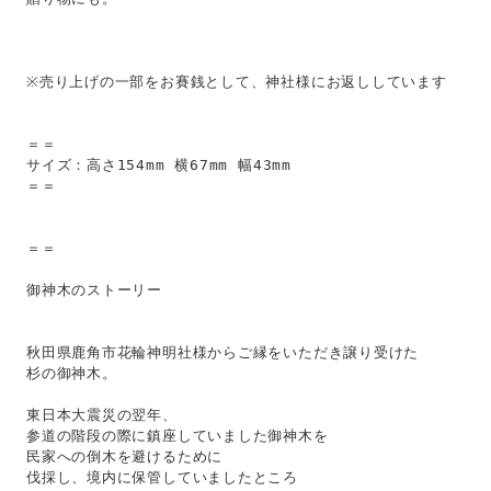
※売り上げの一部をお賽銭として、神社様にお返ししています
＝＝
サイズ：高さ154mm 横67mm 幅43mm
＝＝
＝＝
御神木のストーリー
秋田県鹿角市花輪神明社様からご縁をいただき譲り受けた
杉の御神木。
東日本大震災の翌年、
参道の階段の際に鎮座していました御神木を
民家への倒木を避けるために
伐採し、境内に保管していましたところ